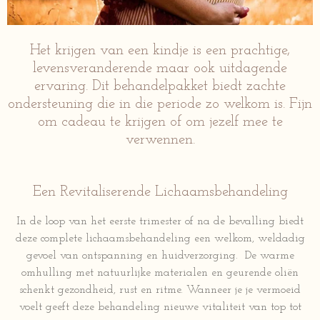
Het krijgen van een kindje is een prachtige,
levensveranderende maar ook uitdagende
ervaring. Dit behandelpakket biedt zachte
ondersteuning die in die periode zo welkom is. Fijn
om cadeau te krijgen of om jezelf mee te
verwennen.
Een Revitaliserende Lichaamsbehandeling
In de loop van het eerste trimester of na de bevalling biedt
deze complete lichaamsbehandeling een welkom, weldadig
gevoel van ontspanning en huidverzorging. De warme
omhulling met natuurlijke materialen en geurende oliën
schenkt gezondheid, rust en ritme. Wanneer je je vermoeid
voelt geeft deze behandeling nieuwe vitaliteit van top tot